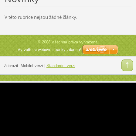
V této rubrice nejsou žádné články.
© 2008 Všechna práva vyhrazena.
Vytvořte si webové stránky zdarma!
Zobrazit:
Mobilní verzi
|
Standardní verzi