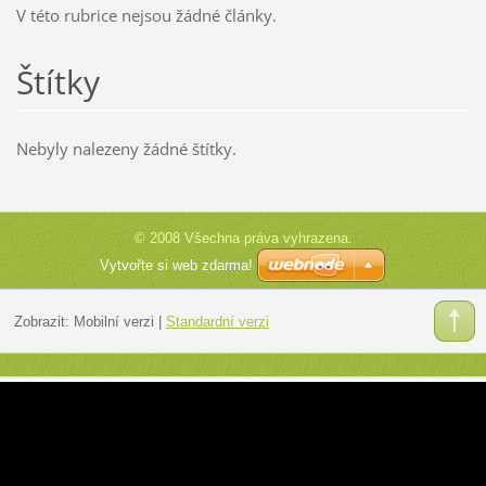
V této rubrice nejsou žádné články.
Štítky
Nebyly nalezeny žádné štítky.
© 2008 Všechna práva vyhrazena.
Vytvořte si web zdarma!
Zobrazit:
Mobilní verzi
|
Standardní verzi